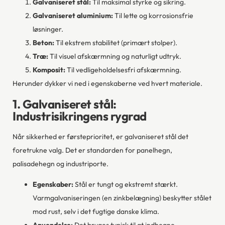
Galvaniseret stål:
Til maksimal styrke og sikring.
Galvaniseret aluminium:
Til lette og korrosionsfrie
løsninger.
Beton:
Til ekstrem stabilitet (primært stolper).
Træ:
Til visuel afskærmning og naturligt udtryk.
Komposit:
Til vedligeholdelsesfri afskærmning.
Herunder dykker vi ned i egenskaberne ved hvert materiale.
1. Galvaniseret stål:
Industrisikringens rygrad
Når sikkerhed er førsteprioritet, er galvaniseret stål det
foretrukne valg. Det er standarden for panelhegn,
palisadehegn og industriporte.
Egenskaber:
Stål er tungt og ekstremt stærkt.
Varmgalvaniseringen (en zinkbelægning) beskytter stålet
mod rust, selv i det fugtige danske klima.