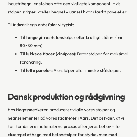
industrihegn, er stolpen ofte den vigtigste komponent. Hvis
stolpen svigter, vælter hegnet – uanset hvor stærkt panelet er.
Til industrihegn anbefaler vi typisk:
Til tunge gitre:
Betonstolper eller kraftigt stålrør (min.
80×80 mm).
Til lukkede flader (vindpres):
Betonstolper for maksimal
forankring.
Til lette paneler:
Alu-stolper eller mindre stålstolper.
Dansk produktion og rådgivning
Hos Hegnssnedkeren producerer vi alle vores stolper og
hegnselementer på vores faciliteter i Aars. Det betyder, at vi
kan kombinere materialerne præcis efter jeres behov – for
eksempel et hegn med betonstolper for styrke, men med