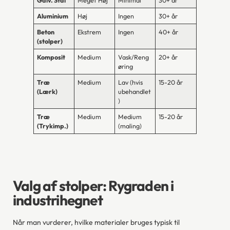
Galv. Stål
Meget Høj
Minimal
30+ år
Aluminium
Høj
Ingen
30+ år
Beton
Ekstrem
Ingen
40+ år
(stolper)
Komposit
Medium
Vask/Reng
20+ år
øring
Træ
Medium
Lav (hvis
15-20 år
(Lærk)
ubehandlet
)
Træ
Medium
Medium
15-20 år
(Trykimp.)
(maling)
Valg af stolper: Rygraden i
industrihegnet
Når man vurderer, hvilke materialer bruges typisk til