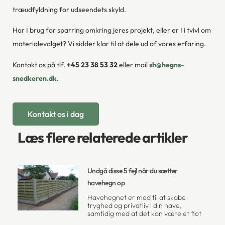
træudfyldning for udseendets skyld.
Har I brug for sparring omkring jeres projekt, eller er I i tvivl om
materialevalget? Vi sidder klar til at dele ud af vores erfaring.
Kontakt os på tlf.
+45 23 38 53 32
eller mail
sh@hegns-
snedkeren.dk
.
Kontakt os i dag
Læs flere relaterede artikler
Undgå disse 5 fejl når du sætter
havehegn op
Havehegnet er med til at skabe
tryghed og privatliv i din have,
samtidig med at det kan være et flot