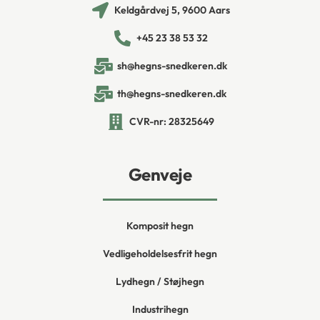
Keldgårdvej 5, 9600 Aars
+45 23 38 53 32
sh@hegns-snedkeren.dk
th@hegns-snedkeren.dk
CVR-nr: 28325649
Genveje
Komposit hegn
Vedligeholdelsesfrit hegn
Lydhegn / Støjhegn
Industrihegn