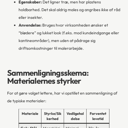
Egenskaber:
Det ligner træ, men har plastens
holdbarhed. Det skal aldrig males og angribes ikke af råd
eller insekter.
Anvendelse:
Bruges hvor virksomheden ønsker et
“blødere” og lukket look (f.eks. mod kundeindgange eller
kantineområder), men uden at pådrage sig
driftsomkostninger til malerarbejde.
Sammenligningsskema:
Materialernes styrker
For at gøre valget lettere, har vi opstillet en sammenligning af
de typiske materialer:
Materiale
Styrke/Sik
Vedligehol
Forventet
kerhed
delse
levetid