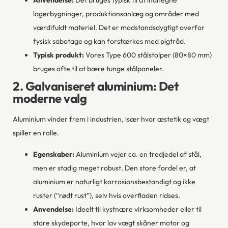
Anvendelse:
Det bruges typisk til at indhegne
lagerbygninger, produktionsanlæg og områder med
værdifuldt materiel. Det er modstandsdygtigt overfor
fysisk sabotage og kan forstærkes med pigtråd.
Typisk produkt:
Vores Type 600 stålstolper (80×80 mm)
bruges ofte til at bære tunge stålpaneler.
2. Galvaniseret aluminium: Det
moderne valg
Aluminium vinder frem i industrien, især hvor æstetik og vægt
spiller en rolle.
Egenskaber:
Aluminium vejer ca. en tredjedel af stål,
men er stadig meget robust. Den store fordel er, at
aluminium er naturligt korrosionsbestandigt og ikke
ruster (“rødt rust”), selv hvis overfladen ridses.
Anvendelse:
Ideelt til kystnære virksomheder eller til
store skydeporte, hvor lav vægt skåner motor og