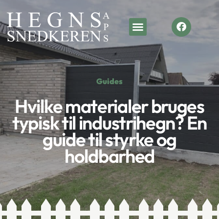
Guides
Hvilke materialer bruges
typisk til industrihegn? En
guide til styrke og
holdbarhed