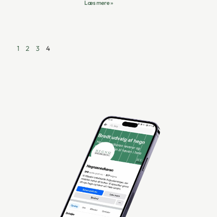
Læs mere »
1
2
3
4